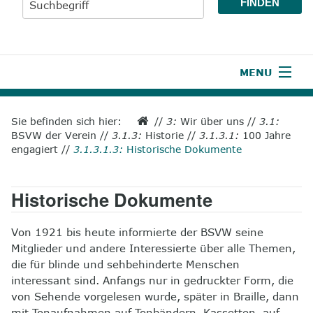
MENU
1
Start
Sie befinden sich hier:
//
3:
Wir über uns
//
3.1:
BSVW der Verein
//
3.1.3:
Historie
//
3.1.3.1:
100 Jahre
2
Aktuelles
engagiert
//
3.1.3.1.3:
Historische Dokumente
3
Wir über uns
Historische Dokumente
4
Unsere Leistungen
Von 1921 bis heute informierte der BSVW seine
5
Wissenswertes
Mitglieder und andere Interessierte über alle Themen,
die für blinde und sehbehinderte Menschen
6
Unterstützen
interessant sind. Anfangs nur in gedruckter Form, die
von Sehende vorgelesen wurde, später in Braille, dann
7
Presse
mit Tonaufnahmen auf Tonbändern, Kassetten, auf