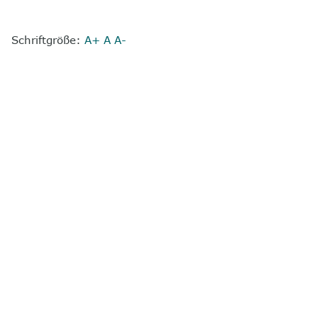
Schriftgröße:
A+
A
A-