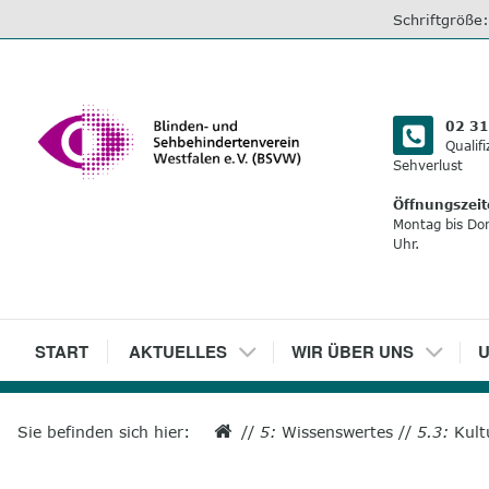
direkt
Schriftgröße
zum
Inhalt
02 31
Qualif
Sehverlust
Öffnungszeit
Montag bis Do
Uhr.
1
START
2
AKTUELLES
3
WIR ÜBER UNS
4
U
Sie befinden sich hier:
//
5:
Wissenswertes
//
5.3:
Kult