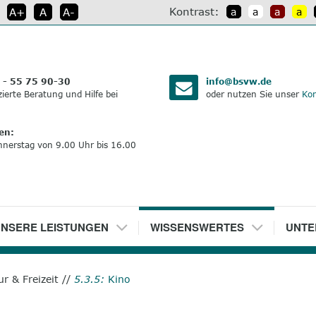
Kontrast:
A+
A
A-
a
a
a
a
:
 - 55 75 90-30
info@bsvw.de
izierte Beratung und Hilfe bei
oder nutzen Sie unser
Kon
en:
nnerstag von 9.00 Uhr bis 16.00
NSERE LEISTUNGEN
5
WISSENSWERTES
6
UNTE
ur & Freizeit
//
5.3.5:
Kino