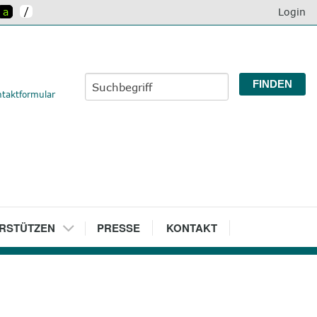
/
a
Login
taktformular
RSTÜTZEN
7
PRESSE
8
KONTAKT