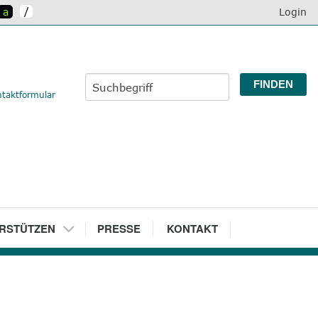
/
a
Login
taktformular
RSTÜTZEN
7
PRESSE
8
KONTAKT