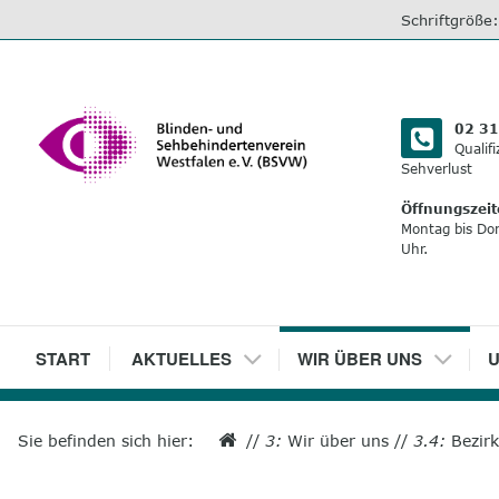
direkt
Schriftgröße
zum
Inhalt
02 31
Qualif
Sehverlust
Öffnungszeit
Montag bis Do
Uhr.
1
START
2
AKTUELLES
3
WIR ÜBER UNS
4
U
Sie befinden sich hier:
//
3:
Wir über uns
//
3.4:
Bezir