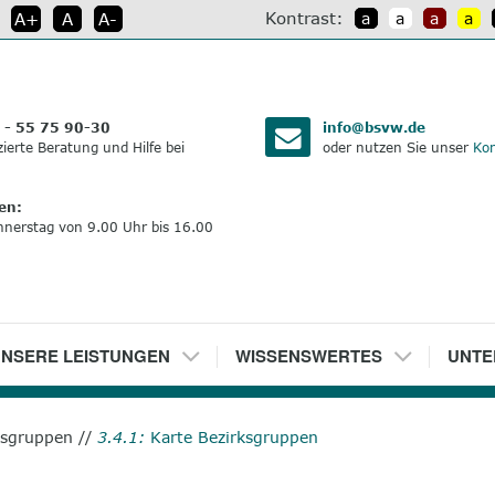
Kontrast:
A+
A
A-
a
a
a
a
:
 - 55 75 90-30
info@bsvw.de
izierte Beratung und Hilfe bei
oder nutzen Sie unser
Kon
en:
nnerstag von 9.00 Uhr bis 16.00
NSERE LEISTUNGEN
5
WISSENSWERTES
6
UNTE
ksgruppen
//
3.4.1:
Karte Bezirksgruppen