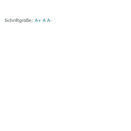
Schriftgröße:
A+
A
A-