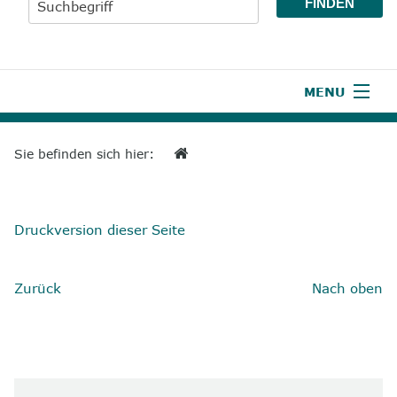
MENU
1
Start
Sie befinden sich hier:
2
Aktuelles
3
Wir über uns
Druckversion dieser Seite
4
Unsere Leistungen
Zurück
Nach oben
5
Wissenswertes
6
Unterstützen
7
Presse