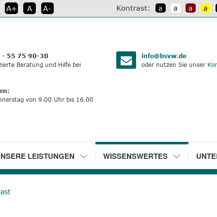
Kontrast:
A+
A
A-
a
a
a
a
:
 - 55 75 90-30
info@bsvw.de
izierte Beratung und Hilfe bei
oder nutzen Sie unser
Kon
en:
nnerstag von 9.00 Uhr bis 16.00
NSERE LEISTUNGEN
5
WISSENSWERTES
6
UNTE
ast