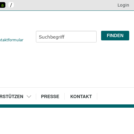
/
a
Login
taktformular
RSTÜTZEN
7
PRESSE
8
KONTAKT