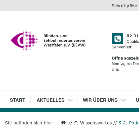
direkt
Schriftgröße
zum
Inhalt
02 31
Qualif
Sehverlust
Öffnungszeit
Montag bis Do
Uhr.
1
START
2
AKTUELLES
3
WIR ÜBER UNS
4
U
Sie befinden sich hier:
//
5:
Wissenswertes
//
5.2:
Podc