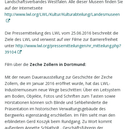
Landschaftsverbandes Westfalen. Alle dieser Museen finden Sie
8
Kontakt
auf der Internetseite
http://www.lwl.org/LWL/Kultur/Kulturabteilung/Landesmuseen
Die Pressemitteilung des LWL vom 25.06.2016 beschreibt die
Ziele des LWL und verweist auf vier Filme zur Barrierefreiheit
unter
http://www.lwl.org/pressemitteilungen/nr_mitteilung.php?
39104
Film über die
Zeche Zollern in Dortmund:
Mit der neuen Dauerausstellung zur Geschichte der Zeche
Zollern, die im Januar 2016 eröffnet wurde, hat das LWL-
Industriemuseum neue Wege beschritten: Über ein Leitsystem
am Boden, Objekte, Fotos und Schriften zum Tasten sowie
Hörstationen können sich Blinde und Sehbehinderte die
Präsentation im historischen Verwaltungsgebäude des
Bergwerks eigenständig erschließen. Im Film sieht man den
erblindeten Gerd Koszyk beim Rundgang. Zu Wort kommt
außerdem Annette Schlatholt , Geschäftsführerin der