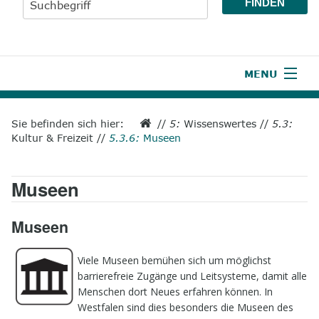
MENU
1
Start
Sie befinden sich hier:
//
5:
Wissenswertes
//
5.3:
Kultur & Freizeit
//
5.3.6:
Museen
2
Aktuelles
3
Wir über uns
Museen
4
Unsere Leistungen
Museen
5
Wissenswertes
Viele Museen bemühen sich um möglichst
6
Unterstützen
barrierefreie Zugänge und Leitsysteme, damit alle
Menschen dort Neues erfahren können. In
7
Presse
Westfalen sind dies besonders die Museen des