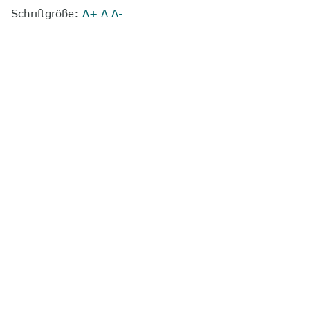
Schriftgröße:
A+
A
A-