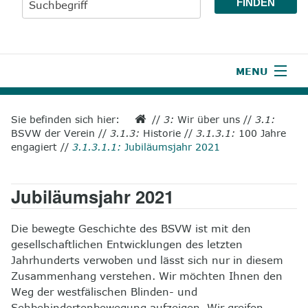
MENU
1
Start
Sie befinden sich hier:
//
3:
Wir über uns
//
3.1:
BSVW der Verein
//
3.1.3:
Historie
//
3.1.3.1:
100 Jahre
2
Aktuelles
engagiert
//
3.1.3.1.1:
Jubiläumsjahr 2021
3
Wir über uns
Jubiläumsjahr 2021
4
Unsere Leistungen
Die bewegte Geschichte des BSVW ist mit den
5
Wissenswertes
gesellschaftlichen Entwicklungen des letzten
Jahrhunderts verwoben und lässt sich nur in diesem
6
Unterstützen
Zusammenhang verstehen. Wir möchten Ihnen den
Weg der westfälischen Blinden- und
7
Presse
Sehbehindertenbewegung aufzeigen. Wir greifen