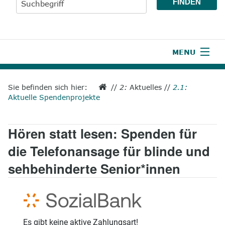
MENU
1
Start
Sie befinden sich hier:
//
2:
Aktuelles
//
2.1:
Aktuelle Spendenprojekte
2
Aktuelles
3
Wir über uns
Hören statt lesen: Spenden für
4
Unsere Leistungen
die Telefonansage für blinde und
sehbehinderte Senior*innen
5
Wissenswertes
6
Unterstützen
7
Presse