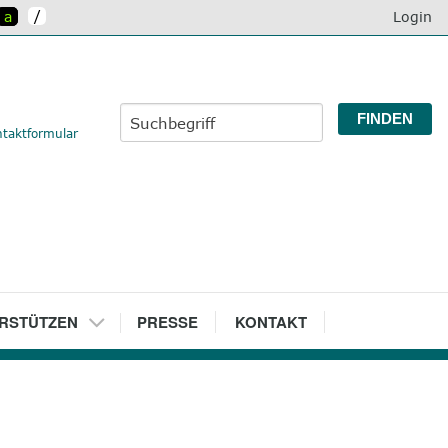
/
a
Login
taktformular
RSTÜTZEN
7
PRESSE
8
KONTAKT