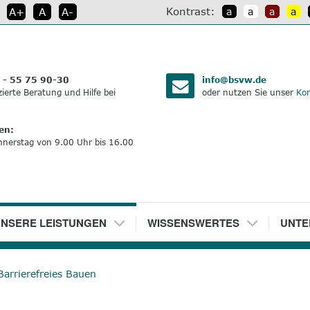
Kontrast:
A+
A
A-
a
a
a
a
:
 - 55 75 90-30
info@bsvw.de
izierte Beratung und Hilfe bei
oder nutzen Sie unser
Kon
en:
nnerstag von 9.00 Uhr bis 16.00
NSERE LEISTUNGEN
5
WISSENSWERTES
6
UNTE
Barrierefreies Bauen