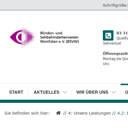
direkt
Schriftgröße
zum
Inhalt
02 31
Qualif
Sehverlust
Öffnungszeit
Montag bis Do
Uhr.
1
START
2
AKTUELLES
3
WIR ÜBER UNS
4
U
Sie befinden sich hier:
//
4:
Unsere Leistungen
//
4.2: