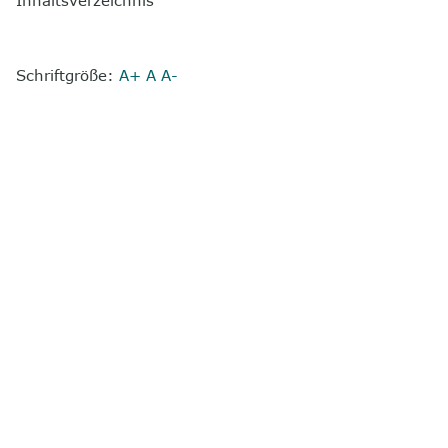
Schriftgröße:
A+
A
A-