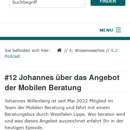
MENU
1
Start
Sie befinden sich hier:
//
5:
Wissenswertes
//
5.2:
Podcast
2
Aktuelles
3
Wir über uns
#12 Johannes über das Angebot
4
Unsere Leistungen
der Mobilen Beratung
5
Wissenswertes
Johannes Willenberg ist seit Mai 2022 Mitglied im
Team der Mobilen Beratung und fährt mit einem
6
Unterstützen
Beratungsbus durch Westfalen Lippe. Wer beraten wird
und was dieses Angebot auszeichnet erfahrt Ihr in der
7
Presse
heutigen Episode.