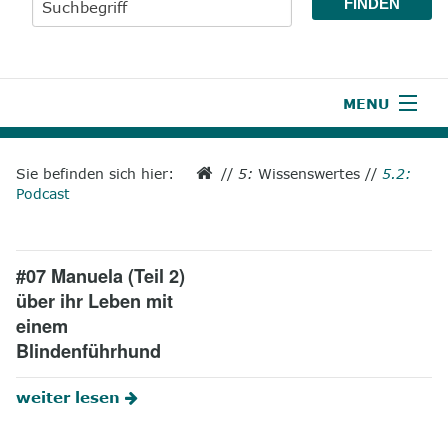
MENU
1
Start
Sie befinden sich hier:
//
5:
Wissenswertes
//
5.2:
Podcast
2
Aktuelles
3
Wir über uns
#07 Manuela (Teil 2)
4
Unsere Leistungen
über ihr Leben mit
einem
5
Wissenswertes
Blindenführhund
6
Unterstützen
weiter lesen
7
Presse