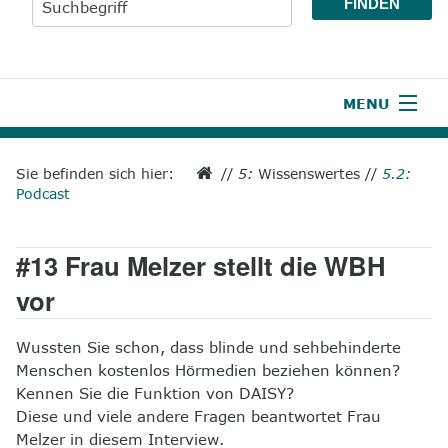
MENU
1
Start
Sie befinden sich hier:
//
5:
Wissenswertes
//
5.2:
Podcast
2
Aktuelles
3
Wir über uns
#13 Frau Melzer stellt die WBH
4
Unsere Leistungen
vor
5
Wissenswertes
Wussten Sie schon, dass blinde und sehbehinderte
Menschen kostenlos Hörmedien beziehen können?
6
Unterstützen
Kennen Sie die Funktion von DAISY?
Diese und viele andere Fragen beantwortet Frau
7
Presse
Melzer in diesem Interview.