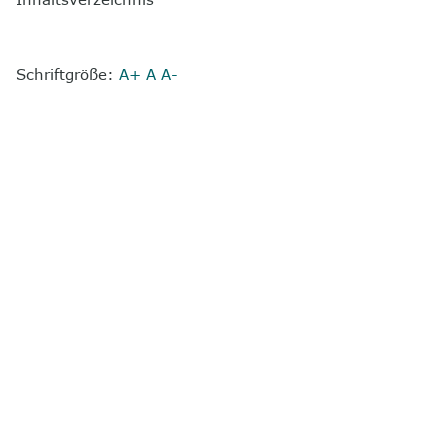
Schriftgröße:
A+
A
A-