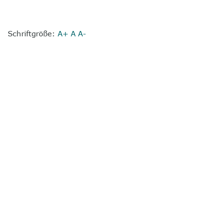
Schriftgröße:
A+
A
A-