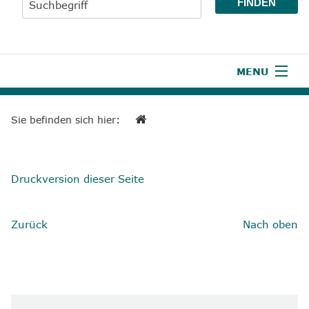
MENU
1
Start
Sie befinden sich hier:
2
Aktuelles
3
Wir über uns
Druckversion dieser Seite
4
Unsere Leistungen
Zurück
Nach oben
5
Wissenswertes
6
Unterstützen
7
Presse