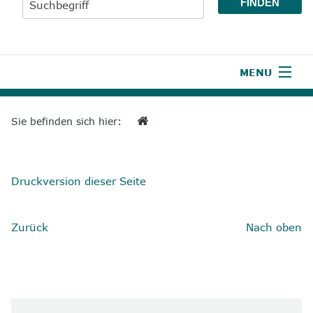
MENU
1
Start
Sie befinden sich hier:
2
Aktuelles
3
Wir über uns
Druckversion dieser Seite
4
Unsere Leistungen
Zurück
Nach oben
5
Wissenswertes
6
Unterstützen
7
Presse