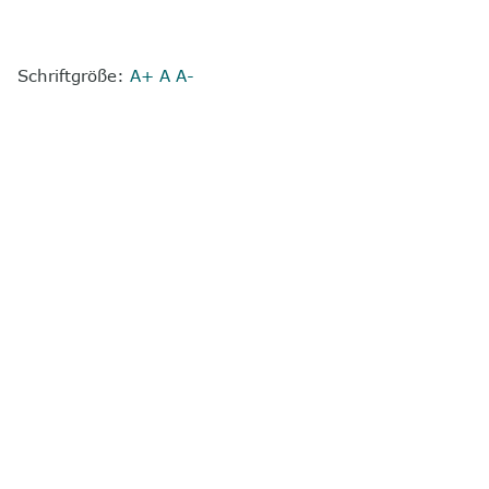
Schriftgröße:
A+
A
A-