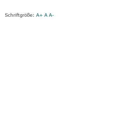
Schriftgröße:
A+
A
A-