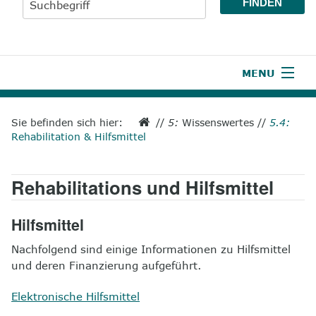
MENU
1
Start
Sie befinden sich hier:
//
5:
Wissenswertes
//
5.4:
Rehabilitation & Hilfsmittel
2
Aktuelles
3
Wir über uns
Rehabilitations und Hilfsmittel
4
Unsere Leistungen
Hilfsmittel
5
Wissenswertes
Nachfolgend sind einige Informationen zu Hilfsmittel
und deren Finanzierung aufgeführt.
6
Unterstützen
Elektronische Hilfsmittel
7
Presse