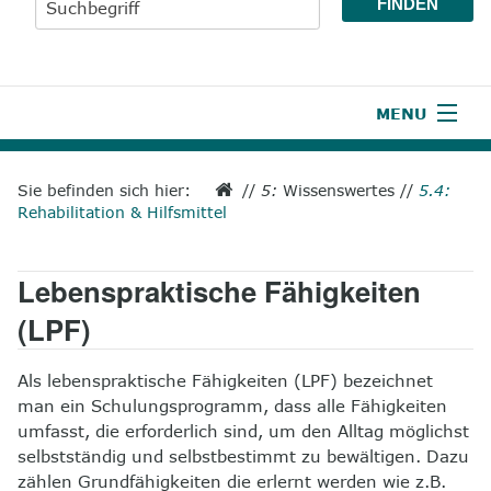
MENU
1
Start
Sie befinden sich hier:
//
5:
Wissenswertes
//
5.4:
Rehabilitation & Hilfsmittel
2
Aktuelles
3
Wir über uns
Lebenspraktische Fähigkeiten
4
Unsere Leistungen
(LPF)
5
Wissenswertes
Als lebenspraktische Fähigkeiten (LPF) bezeichnet
man ein Schulungsprogramm, dass alle Fähigkeiten
6
Unterstützen
umfasst, die erforderlich sind, um den Alltag möglichst
selbstständig und selbstbestimmt zu bewältigen. Dazu
7
Presse
zählen Grundfähigkeiten die erlernt werden wie z.B.