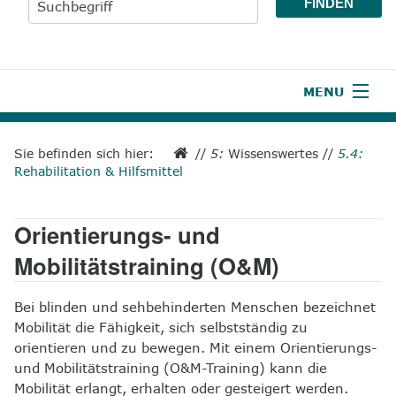
MENU
1
Start
Sie befinden sich hier:
//
5:
Wissenswertes
//
5.4:
Rehabilitation & Hilfsmittel
2
Aktuelles
3
Wir über uns
Orientierungs- und
4
Unsere Leistungen
Mobilitätstraining (O&M)
5
Wissenswertes
Bei blinden und sehbehinderten Menschen bezeichnet
Mobilität die Fähigkeit, sich selbstständig zu
6
Unterstützen
orientieren und zu bewegen. Mit einem Orientierungs-
und Mobilitätstraining (O&M-Training) kann die
7
Presse
Mobilität erlangt, erhalten oder gesteigert werden.