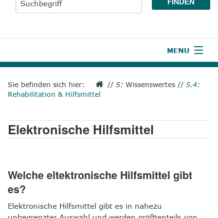
MENU
1
Start
Sie befinden sich hier:
//
5:
Wissenswertes
//
5.4:
Rehabilitation & Hilfsmittel
2
Aktuelles
3
Wir über uns
Elektronische Hilfsmittel
4
Unsere Leistungen
5
Wissenswertes
Welche eltektronische Hilfsmittel gibt
6
Unterstützen
es?
Elektronische Hilfsmittel gibt es in nahezu
7
Presse
unbegrenzter Auswahl und werden größtenteils von