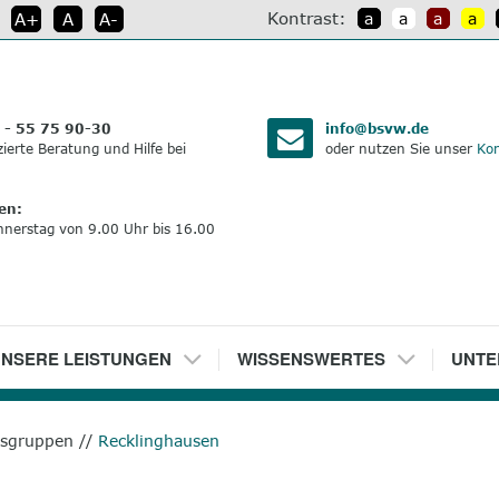
Kontrast:
A+
A
A-
a
a
a
a
:
 - 55 75 90-30
info@bsvw.de
izierte Beratung und Hilfe bei
oder nutzen Sie unser
Kon
en:
nnerstag von 9.00 Uhr bis 16.00
NSERE LEISTUNGEN
5
WISSENSWERTES
6
UNTE
ksgruppen
//
Recklinghausen