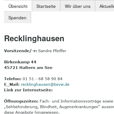
Übersicht
Startseite
Wir über uns
Aktuell
Spenden
Recklinghausen
Vorsitzende/-r:
Sandra Pfeiffer
Birkenkamp 44
45721 Haltern am See
Telefon:
01 51 - 68 58 90 84
E_Mail:
recklinghausen@bsvw.de
Link zur Internetseite:
Öffnungszeiten:
Fach- und Informationsvorträge sowie
„Sehbehinderung, Blindheit, Augenerkrankungen“ auseinan
diese Angebote hingewiesen.