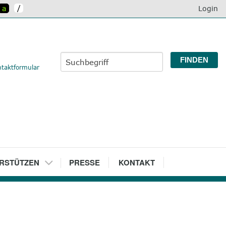
/
a
Login
taktformular
RSTÜTZEN
7
PRESSE
8
KONTAKT