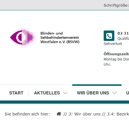
direkt
Schriftgröße
zum
Inhalt
02 31
Qualif
Sehverlust
Öffnungszeit
Montag bis Do
Uhr.
1
START
2
AKTUELLES
3
WIR ÜBER UNS
4
U
Sie befinden sich hier:
//
3:
Wir über uns
//
3.4:
Bezir