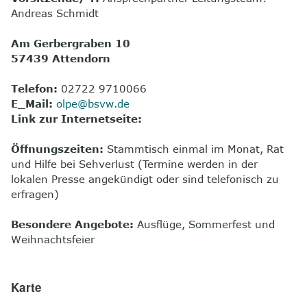
Andreas Schmidt
8
Kontakt
Am Gerbergraben 10
57439 Attendorn
Telefon:
02722 9710066
E_Mail:
olpe@bsvw.de
Link zur Internetseite:
Öffnungszeiten:
Stammtisch einmal im Monat, Rat
und Hilfe bei Sehverlust (Termine werden in der
lokalen Presse angekündigt oder sind telefonisch zu
erfragen)
Besondere Angebote:
Ausflüge, Sommerfest und
Weihnachtsfeier
Karte