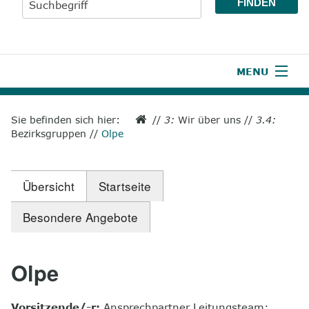
MENU
1
Start
Sie befinden sich hier:
//
3:
Wir über uns
//
3.4:
Bezirksgruppen
//
Olpe
2
Aktuelles
3
Wir über uns
Übersicht
Startseite
4
Unsere Leistungen
Besondere Angebote
5
Wissenswertes
6
Unterstützen
Olpe
7
Presse
Vorsitzende/-r:
Ansprechpartner Leitungsteam: