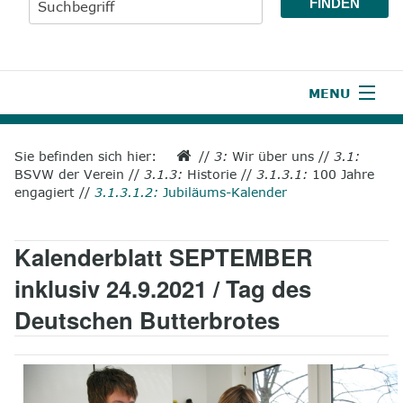
MENU
1
Start
Sie befinden sich hier:
//
3:
Wir über uns
//
3.1:
BSVW der Verein
//
3.1.3:
Historie
//
3.1.3.1:
100 Jahre
2
Aktuelles
engagiert
//
3.1.3.1.2:
Jubiläums-Kalender
3
Wir über uns
Kalenderblatt SEPTEMBER
4
Unsere Leistungen
inklusiv 24.9.2021 / Tag des
5
Wissenswertes
Deutschen Butterbrotes
6
Unterstützen
7
Presse