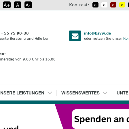
Kontrast:
A+
A
A-
a
a
a
a
:
 - 55 75 90-30
info@bsvw.de
izierte Beratung und Hilfe bei
oder nutzen Sie unser
Kon
en:
nnerstag von 9.00 Uhr bis 16.00
NSERE LEISTUNGEN
5
WISSENSWERTES
6
UNTE