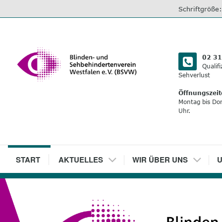
direkt
Schriftgröße
zum
Inhalt
02 31
Qualif
Sehverlust
Öffnungszeit
Montag bis Do
Uhr.
1
START
2
AKTUELLES
3
WIR ÜBER UNS
4
U