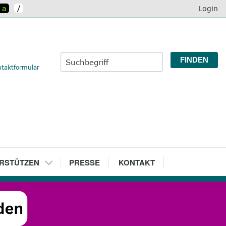
/
a
Login
taktformular
RSTÜTZEN
7
PRESSE
8
KONTAKT