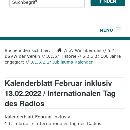
MENU
1
Start
Sie befinden sich hier:
//
3:
Wir über uns
//
3.1:
BSVW der Verein
//
3.1.3:
Historie
//
3.1.3.1:
100 Jahre
2
Aktuelles
engagiert
//
3.1.3.1.2:
Jubiläums-Kalender
3
Wir über uns
Kalenderblatt Februar inklusiv
4
Unsere Leistungen
13.02.2022 / Internationalen Tag
5
Wissenswertes
des Radios
6
Unterstützen
Kalenderblatt Februar inklusiv
13. Februar / Internationaler Tag des Radios
7
Presse