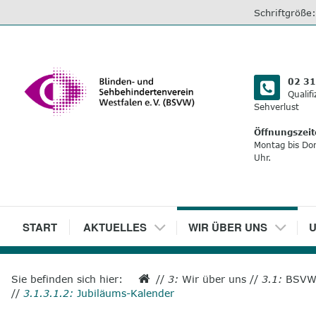
direkt
Schriftgröße
zum
Inhalt
02 31
Qualif
Sehverlust
Öffnungszeit
Montag bis Do
Uhr.
1
START
2
AKTUELLES
3
WIR ÜBER UNS
4
U
Sie befinden sich hier:
//
3:
Wir über uns
//
3.1:
BSVW 
//
3.1.3.1.2:
Jubiläums-Kalender