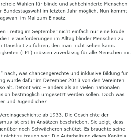
erefreie Wahlen für blinde und sehbehinderte Menschen
er Bundestagswahl im letzten Jahr möglich. Nun kommt
tagswahl im Mai zum Einsatz.
ten Freitag im September nicht einfach nur eine krude
m die Herausforderungen im Alltag blinder Menschen zu
nen Haushalt zu führen, den man nicht sehen kann.
igkeiten (LPF) müssen zuverlässig für alle Menschen mit
g" nach, was chancengerechte und inklusive Bildung für
dung wurde dafür im Dezember 2018 von den Vereinten
o alt. Betont wird – anders als an vielen nationalen
usion bestmöglich umgesetzt werden sollen. Doch was
nder und Jugendliche?
r Vereinsgeschichte ab 1933. Die Geschichte der
mus ist erst in Ansätzen beschrieben. Sie zeigt, dass
genüber noch Schwächeren schützt. Es brauchte seine
at nicht zu trauen war. Die Aufarbeitung dieses Kapitels