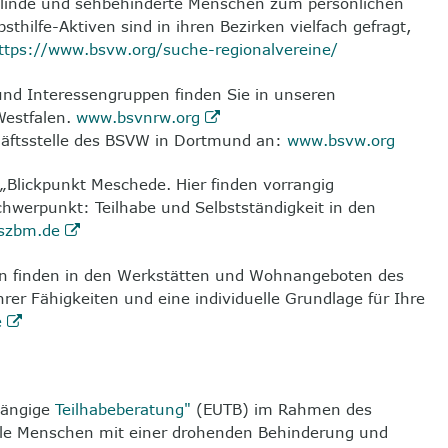
 blinde und sehbehinderte Menschen zum persönlichen
hilfe-Aktiven sind in ihren Bezirken vielfach gefragt,
ttps://www.bsvw.org/suche-regionalvereine/
und Interessengruppen finden Sie in unseren
Westfalen.
www.bsvnrw.org
häftsstelle des BSVW in Dortmund an:
www.bsvw.org
Blickpunkt Meschede. Hier finden vorrangig
hwerpunkt: Teilhabe und Selbstständigkeit in den
szbm.de
en finden in den Werkstätten und Wohnangeboten des
er Fähigkeiten und eine individuelle Grundlage für Ihre
e
bhängige
Teilhabeberatung"
(EUTB) im Rahmen des
le Menschen mit einer drohenden Behinderung und