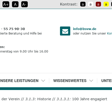
Kontrast:
A+
A
A-
a
a
a
a
:
 - 55 75 90-30
info@bsvw.de
izierte Beratung und Hilfe bei
oder nutzen Sie unser
Kon
en:
nnerstag von 9.00 Uhr bis 16.00
NSERE LEISTUNGEN
5
WISSENSWERTES
6
UNTE
der Verein
//
3.1.3:
Historie
//
3.1.3.1:
100 Jahre engagiert