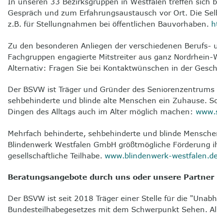
In unseren 33 Bezirksgruppen in Westfalen treffen sich
Gespräch und zum Erfahrungsaustausch vor Ort. Die Selbst
z.B. für Stellungnahmen bei öffentlichen Bauvorhaben.
h
Zu den besonderen Anliegen der verschiedenen Berufs- 
Fachgruppen engagierte Mitstreiter aus ganz Nordrhein-
Alternativ: Fragen Sie bei Kontaktwünschen in der Gesc
Der BSVW ist Träger und Gründer des Seniorenzentrums „
sehbehinderte und blinde alte Menschen ein Zuhause. Sc
Dingen des Alltags auch im Alter möglich machen:
www.
Mehrfach behinderte, sehbehinderte und blinde Mensch
Blindenwerk Westfalen GmbH größtmögliche Förderung ihr
gesellschaftliche Teilhabe.
www.blindenwerk-westfalen.d
Beratungsangebote durch uns oder unsere Partner
Der BSVW ist seit 2018 Träger einer Stelle für die "Una
Bundesteilhabegesetzes mit dem Schwerpunkt Sehen. Al