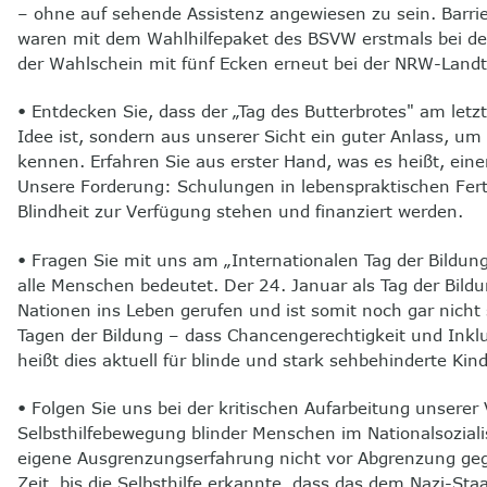
– ohne auf sehende Assistenz angewiesen zu sein. Barri
waren mit dem Wahlhilfepaket des BSVW erstmals bei d
der Wahlschein mit fünf Ecken erneut bei der NRW-Land
• Entdecken Sie, dass der „Tag des Butterbrotes" am letz
Idee ist, sondern aus unserer Sicht ein guter Anlass, u
kennen. Erfahren Sie aus erster Hand, was es heißt, ei
Unsere Forderung: Schulungen in lebenspraktischen Fert
Blindheit zur Verfügung stehen und finanziert werden.
• Fragen Sie mit uns am „Internationalen Tag der Bildun
alle Menschen bedeutet. Der 24. Januar als Tag der Bil
Nationen ins Leben gerufen und ist somit noch gar nicht s
Tagen der Bildung – dass Chancengerechtigkeit und Inkl
heißt dies aktuell für blinde und stark sehbehinderte Ki
• Folgen Sie uns bei der kritischen Aufarbeitung unsere
Selbsthilfebewegung blinder Menschen im Nationalsozialis
eigene Ausgrenzungserfahrung nicht vor Abgrenzung ge
Zeit, bis die Selbsthilfe erkannte, dass das dem Nazi-Sta