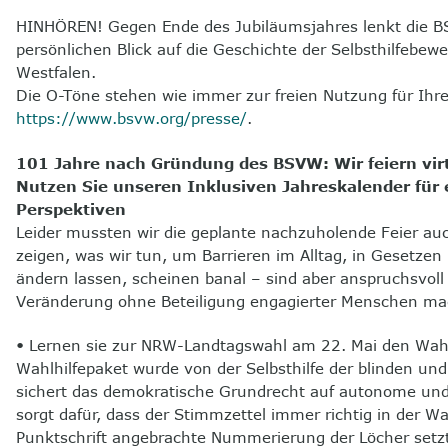
HINHÖREN! Gegen Ende des Jubiläumsjahres lenkt die B
persönlichen Blick auf die Geschichte der Selbsthilfebe
Westfalen.
Die O-Töne stehen wie immer zur freien Nutzung für Ihre
https://www.bsvw.org/presse/
.
101 Jahre nach Gründung des BSVW: Wir feiern virt
Nutzen Sie unseren Inklusiven Jahreskalender für e
Perspektiven
Leider mussten wir die geplante nachzuholende Feier auc
zeigen, was wir tun, um Barrieren im Alltag, in Gesetzen
ändern lassen, scheinen banal – sind aber anspruchsvoll
Veränderung ohne Beteiligung engagierter Menschen ma
• Lernen sie zur NRW-Landtagswahl am 22. Mai den Wahls
Wahlhilfepaket wurde von der Selbsthilfe der blinden u
sichert das demokratische Grundrecht auf autonome und
sorgt dafür, dass der Stimmzettel immer richtig in der W
Punktschrift angebrachte Nummerierung der Löcher setz