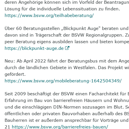
deren Angehörige können sich im Vorfeld der Beantragung 
Lösung für die individuelle Lebenssituation zu finden.
https://www.bsvw.org/teilhabeberatung/
Über 60 Beratungsstellen „Blickpunkt Auge" beraten und 
davon sind in Trägerschaft der BSVW Regionalgruppen. Za
peer Beratung eigens ausbilden lassen und bieten kompet
https://blickpunkt-auge.de
Neu: Ab April 2022 fährt der Beratungsbus mit dem Angeb
durch die ländlichen Gebiete in Westfalen. Das Projekt
gefördert.
https://www.bsvw.org/mobileberatung-1642504349/
Seit 2009 beschäftigt der BSVW einen Facharchitekt für B
Erfahrung im Bau von barrierefreien Häusern und Wohn
und die einschlägigen DIN-Normen sozusagen im Blut. Se
öffentlichen oder privaten Bauvorhaben außerhalb des 
Bauherren ist er außerdem ansprechbar für Vorträge un
21
https://www.bsvw.org/barrierefreies-bauen/