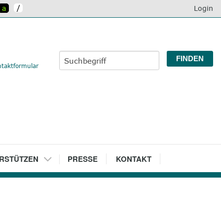
/
a
Login
taktformular
RSTÜTZEN
7
PRESSE
8
KONTAKT