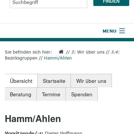
MENU
1
Start
Sie befinden sich hier:
//
3:
Wir über uns
//
3.4:
Bezirksgruppen
//
Hamm/Ahlen
2
Aktuelles
3
Wir über uns
Übersicht
Startseite
Wir über uns
4
Unsere Leistungen
Beratung
Termine
Spenden
5
Wissenswertes
6
Unterstützen
Hamm/Ahlen
7
Presse
Vorsitzende/-r:
Dieter Hoffmann