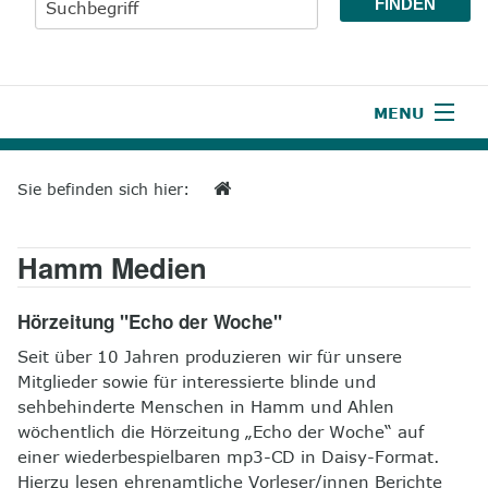
MENU
1
Start
Sie befinden sich hier:
2
Aktuelles
Hamm Medien
3
Wir über uns
4
Unsere Leistungen
Hörzeitung "Echo der Woche"
Seit über 10 Jahren produzieren wir für unsere
5
Wissenswertes
Mitglieder sowie für interessierte blinde und
sehbehinderte Menschen in Hamm und Ahlen
6
Unterstützen
wöchentlich die Hörzeitung „Echo der Woche“ auf
einer wiederbespielbaren mp3-CD in Daisy-Format.
7
Presse
Hierzu lesen ehrenamtliche Vorleser/innen Berichte