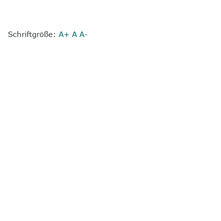
Schriftgröße:
A+
A
A-