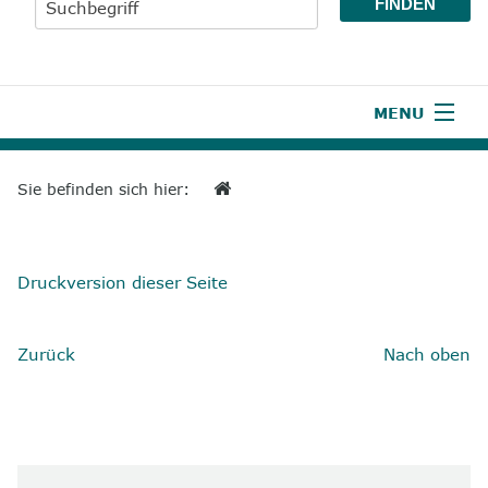
MENU
1
Start
Sie befinden sich hier:
2
Aktuelles
3
Wir über uns
Druckversion dieser Seite
4
Unsere Leistungen
Zurück
Nach oben
5
Wissenswertes
6
Unterstützen
7
Presse