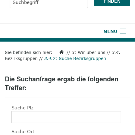
MENU
1
Start
Sie befinden sich hier:
//
3:
Wir über uns
//
3.4:
Bezirksgruppen
//
3.4.2:
Suche Bezirksgruppen
2
Aktuelles
3
Wir über uns
Die Suchanfrage ergab die folgenden
Treffer:
4
Unsere Leistungen
5
Wissenswertes
Suche Plz
6
Unterstützen
7
Presse
Suche Ort