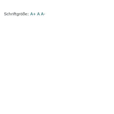
Schriftgröße:
A+
A
A-