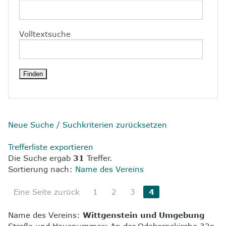
8
Kontakt
Volltextsuche
Neue Suche / Suchkriterien zurücksetzen
Trefferliste exportieren
Die Suche ergab
31
Treffer.
Sortierung nach:
Name des Vereins
Eine Seite zurück
1
2
3
4
Name des Vereins:
Wittgenstein und Umgebung