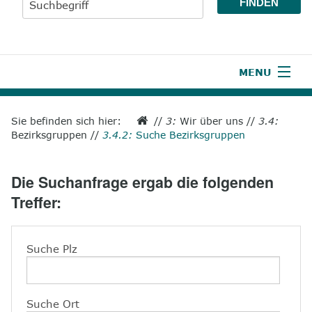
MENU
1
Start
Sie befinden sich hier:
//
3:
Wir über uns
//
3.4:
Bezirksgruppen
//
3.4.2:
Suche Bezirksgruppen
2
Aktuelles
3
Wir über uns
Die Suchanfrage ergab die folgenden
Treffer:
4
Unsere Leistungen
5
Wissenswertes
Suche Plz
6
Unterstützen
7
Presse
Suche Ort