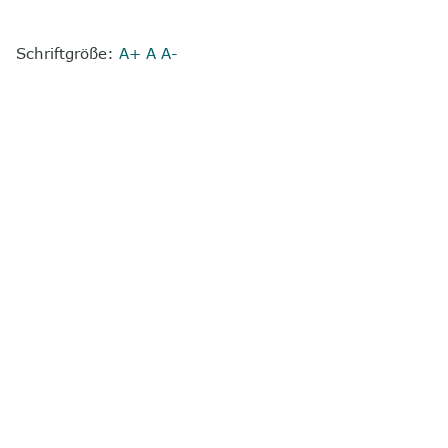
Schriftgröße:
A+
A
A-