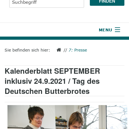
MENU
1
Start
Sie befinden sich hier:
//
7:
Presse
2
Aktuelles
Kalenderblatt SEPTEMBER
3
Wir über uns
inklusiv 24.9.2021 / Tag des
4
Unsere Leistungen
Deutschen Butterbrotes
5
Wissenswertes
6
Unterstützen
7
Presse