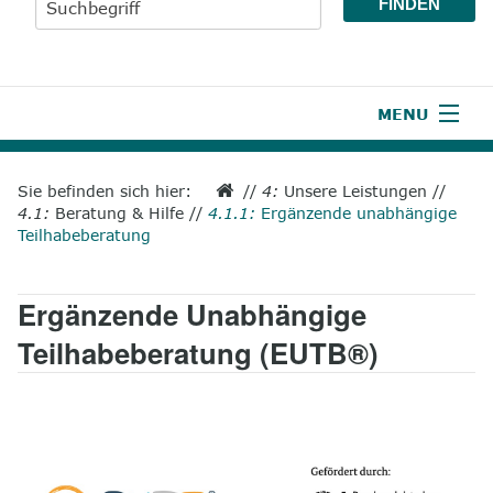
MENU
1
Start
Sie befinden sich hier:
//
4:
Unsere Leistungen
//
4.1:
Beratung & Hilfe
//
4.1.1:
Ergänzende unabhängige
2
Aktuelles
Teilhabeberatung
3
Wir über uns
Ergänzende Unabhängige
4
Unsere Leistungen
Teilhabeberatung (EUTB®)
5
Wissenswertes
6
Unterstützen
7
Presse