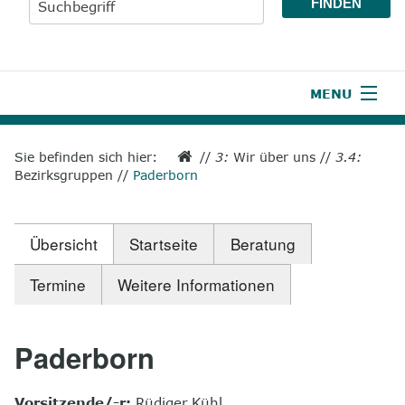
MENU
1
Start
Sie befinden sich hier:
//
3:
Wir über uns
//
3.4:
Bezirksgruppen
//
Paderborn
2
Aktuelles
3
Wir über uns
Übersicht
Startseite
Beratung
4
Unsere Leistungen
Termine
Weitere Informationen
5
Wissenswertes
6
Unterstützen
Paderborn
7
Presse
Vorsitzende/-r:
Rüdiger Kühl