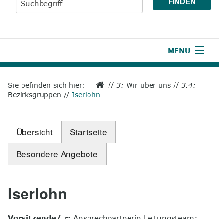
MENU
1
Start
Sie befinden sich hier:
//
3:
Wir über uns
//
3.4:
Bezirksgruppen
//
Iserlohn
2
Aktuelles
3
Wir über uns
Übersicht
Startseite
4
Unsere Leistungen
Besondere Angebote
5
Wissenswertes
6
Unterstützen
Iserlohn
7
Presse
Vorsitzende/-r:
Ansprechpartnerin Leitungsteam: