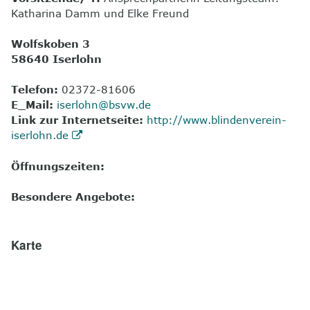
Katharina Damm und Elke Freund
8
Kontakt
Wolfskoben 3
58640 Iserlohn
Telefon:
02372-81606
E_Mail:
iserlohn@bsvw.de
Link zur Internetseite:
http://www.blindenverein-
iserlohn.de
Öffnungszeiten:
Besondere Angebote:
Karte