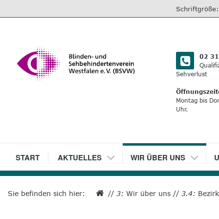
direkt
Schriftgröße
zum
Inhalt
02 31
Qualif
Sehverlust
Öffnungszeit
Montag bis Do
Uhr.
1
START
2
AKTUELLES
3
WIR ÜBER UNS
4
U
Sie befinden sich hier:
//
3:
Wir über uns
//
3.4:
Bezir