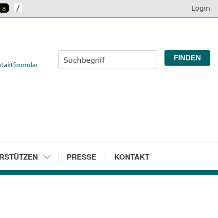
/
a
Login
taktformular
RSTÜTZEN
7
PRESSE
8
KONTAKT