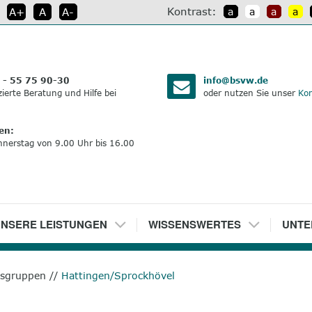
Kontrast:
A+
A
A-
a
a
a
a
:
 - 55 75 90-30
info@bsvw.de
izierte Beratung und Hilfe bei
oder nutzen Sie unser
Kon
en:
nnerstag von 9.00 Uhr bis 16.00
NSERE LEISTUNGEN
5
WISSENSWERTES
6
UNTE
ksgruppen
//
Hattingen/Sprockhövel