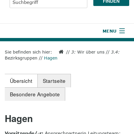
MENU
1
Start
Sie befinden sich hier:
//
3:
Wir über uns
//
3.4:
Bezirksgruppen
//
Hagen
2
Aktuelles
3
Wir über uns
Übersicht
Startseite
4
Unsere Leistungen
Besondere Angebote
5
Wissenswertes
6
Unterstützen
Hagen
7
Presse
Vorsitzende/-r:
Ansprechpartnerin Leitungsteam: