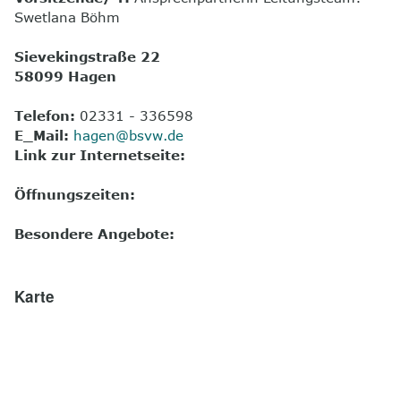
Swetlana Böhm
8
Kontakt
Sievekingstraße 22
58099 Hagen
Telefon:
02331 - 336598
E_Mail:
hagen@bsvw.de
Link zur Internetseite:
Öffnungszeiten:
Besondere Angebote:
Karte