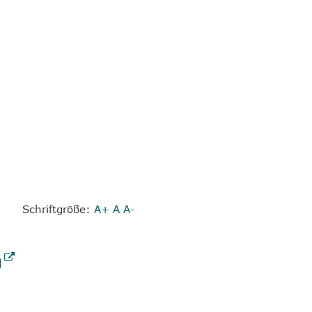
Schriftgröße:
A+
A
A-