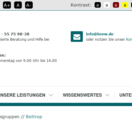
Kontrast:
A+
A
A-
a
a
a
a
:
 - 55 75 90-30
info@bsvw.de
izierte Beratung und Hilfe bei
oder nutzen Sie unser
Kon
en:
nnerstag von 9.00 Uhr bis 16.00
NSERE LEISTUNGEN
5
WISSENSWERTES
6
UNTE
ksgruppen
//
Bottrop