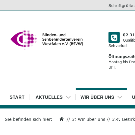
direkt
Schriftgröße
zum
Inhalt
02 31
Qualif
Sehverlust
Öffnungszeit
Montag bis Do
Uhr.
1
START
2
AKTUELLES
3
WIR ÜBER UNS
4
U
Sie befinden sich hier:
//
3:
Wir über uns
//
3.4:
Bezir