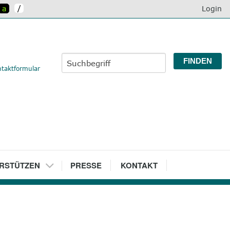
/
a
Login
taktformular
RSTÜTZEN
7
PRESSE
8
KONTAKT