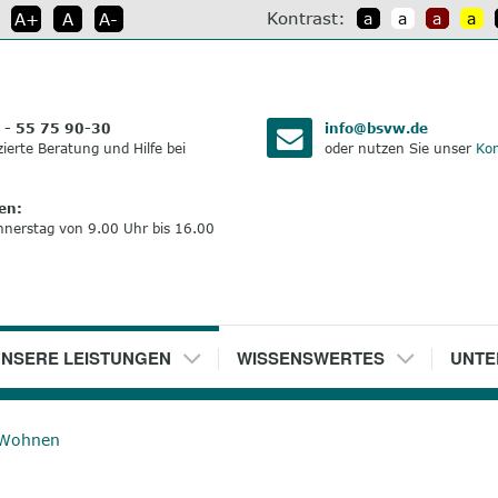
Kontrast:
A+
A
A-
a
a
a
a
:
 - 55 75 90-30
info@bsvw.de
izierte Beratung und Hilfe bei
oder nutzen Sie unser
Kon
en:
nnerstag von 9.00 Uhr bis 16.00
NSERE LEISTUNGEN
5
WISSENSWERTES
6
UNTE
Wohnen