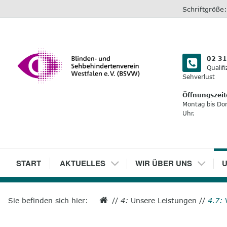
direkt
Schriftgröße
zum
Inhalt
02 31
Qualif
Sehverlust
Öffnungszeit
Montag bis Do
Uhr.
1
START
2
AKTUELLES
3
WIR ÜBER UNS
4
U
Sie befinden sich hier:
//
4:
Unsere Leistungen
//
4.7: