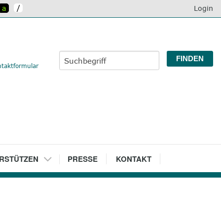
/
a
Login
taktformular
RSTÜTZEN
7
PRESSE
8
KONTAKT