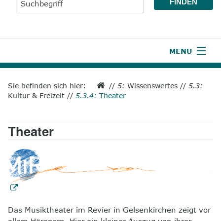
MENU
1
Start
Sie befinden sich hier:
//
5:
Wissenswertes
//
5.3:
Kultur & Freizeit
//
5.3.4:
Theater
2
Aktuelles
3
Wir über uns
Theater
4
Unsere Leistungen
5
Wissenswertes
6
Unterstützen
Das Musiktheater im Revier in Gelsenkirchen zeigt vor
7
Presse
allem Höropern. Hier ein kleiner Auszug von ihrer