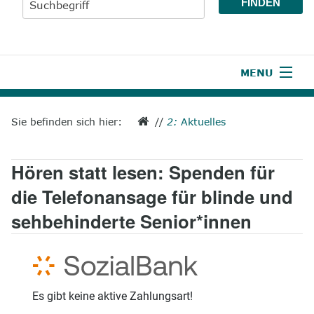
MENU
1
Start
Sie befinden sich hier:
//
2:
Aktuelles
2
Aktuelles
Hören statt lesen: Spenden für
3
Wir über uns
die Telefonansage für blinde und
4
Unsere Leistungen
sehbehinderte Senior*innen
5
Wissenswertes
6
Unterstützen
7
Presse