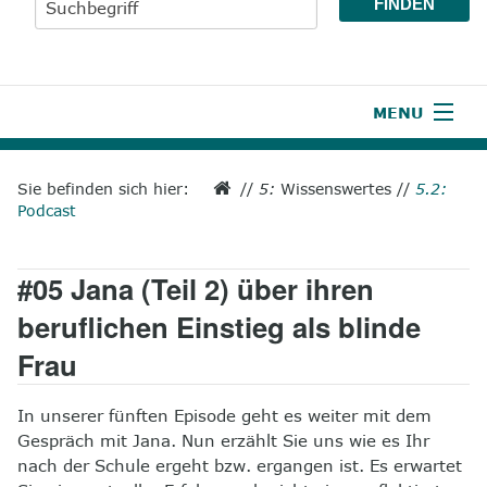
MENU
1
Start
Sie befinden sich hier:
//
5:
Wissenswertes
//
5.2:
Podcast
2
Aktuelles
3
Wir über uns
#05 Jana (Teil 2) über ihren
4
Unsere Leistungen
beruflichen Einstieg als blinde
Frau
5
Wissenswertes
6
Unterstützen
In unserer fünften Episode geht es weiter mit dem
Gespräch mit Jana. Nun erzählt Sie uns wie es Ihr
7
Presse
nach der Schule ergeht bzw. ergangen ist. Es erwartet