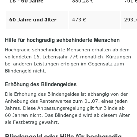
18 - 60 Jahre
880,28 €
701 
60 Jahre und älter
473 €
293,
Hilfe für hochgradig sehbehinderte Menschen
Hochgradig sehbehinderte Menschen erhalten ab dem
vollendeten 16. Lebensjahr 77€ monatlich. Kürzungen
bei anderen Leistungen erfolgen im Gegensatz zum
Blindengeld nicht.
Erhöhung des Blindengeldes
Die Erhöhung des Blindengeldes ist abhängig von der
Anhebung des Rentenwertes zum 01.07. eines jeden
Jahres. Diese Anpassungsregelung gilt für Blinde ab
60 Jahren nicht. Das Blindengeld wird ab diesem Alter
als Festbetrag gewährt.
Blindengeld oder Hilfe für hochgradig