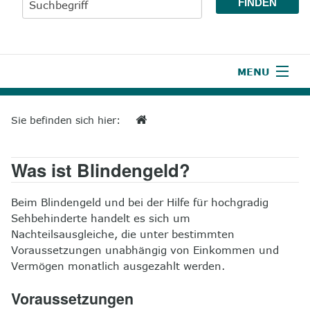
MENU
1
Start
Sie befinden sich hier:
2
Aktuelles
Was ist Blindengeld?
3
Wir über uns
4
Unsere Leistungen
Beim Blindengeld und bei der Hilfe für hochgradig
Sehbehinderte handelt es sich um
5
Wissenswertes
Nachteilsausgleiche, die unter bestimmten
Voraussetzungen unabhängig von Einkommen und
6
Unterstützen
Vermögen monatlich ausgezahlt werden.
Voraussetzungen
7
Presse