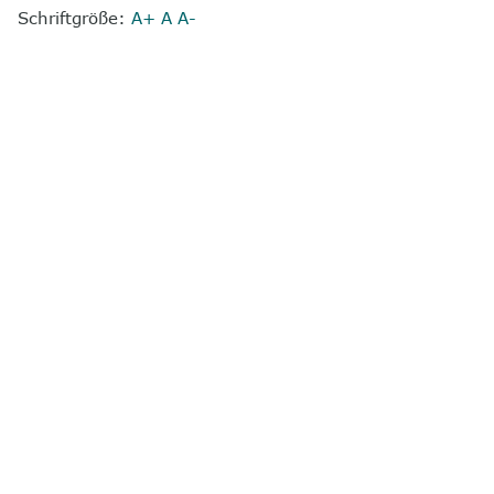
Schriftgröße:
A+
A
A-