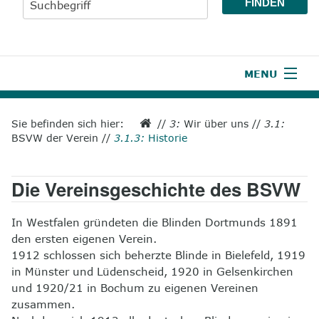
MENU
1
Start
Sie befinden sich hier:
//
3:
Wir über uns
//
3.1:
BSVW der Verein
//
3.1.3:
Historie
2
Aktuelles
3
Wir über uns
Die Vereinsgeschichte des BSVW
4
Unsere Leistungen
In Westfalen gründeten die Blinden Dortmunds 1891
5
Wissenswertes
den ersten eigenen Verein.
1912 schlossen sich beherzte Blinde in Bielefeld, 1919
6
Unterstützen
in Münster und Lüdenscheid, 1920 in Gelsenkirchen
und 1920/21 in Bochum zu eigenen Vereinen
7
Presse
zusammen.