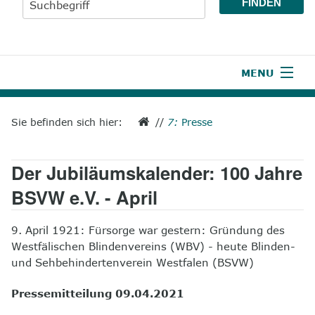
MENU
1
Start
Sie befinden sich hier:
//
7:
Presse
2
Aktuelles
Der Jubiläumskalender: 100 Jahre
3
Wir über uns
BSVW e.V. - April
4
Unsere Leistungen
9. April 1921: Fürsorge war gestern: Gründung des
5
Wissenswertes
Westfälischen Blindenvereins (WBV) - heute Blinden-
und Sehbehindertenverein Westfalen (BSVW)
6
Unterstützen
Pressemitteilung 09.04.2021
7
Presse