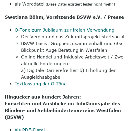
als Worddatei
(Diese Datei existiert leider nicht mehr.)
8
Kontakt
Swetlana Böhm, Vorsitzende BSVW e.V. / Presse
O-Töne zum Jubiläum zur freien Verwendung
Der Verein und das Zukunftsprojekt startsocial
BSVW Basis: Gruppenzusammenhalt und 60x
Blickpunkt Auge Beratung in Westfalen
Online
Handel und Inklusive Arbeitswelt / Zwei
aktuelle Forderungen:
a) Digitale Barrierefreiheit b) Erhöhung der
Ausgleichsabgabe
Textfassung der O-Töne
Hingucker aus hundert Jahren:
Einsichten und Ausblicke im Jubiläumsjahr des
Blinden- und Sehbehindertenvereins Westfalen
(BSVW)
als PDF-Datei