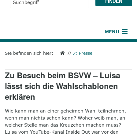
MENU
1
Start
Sie befinden sich hier:
//
7:
Presse
2
Aktuelles
Zu Besuch beim BSVW – Luisa
3
Wir über uns
lässt sich die Wahlschablonen
4
Unsere Leistungen
erklären
5
Wissenswertes
Wie kann man an einer geheimen Wahl teilnehmen,
6
Unterstützen
wenn man nichts sehen kann? Woher weiß man, an
welcher Stelle man das Kreuzchen machen muss?
7
Presse
Luisa vom YouTube-Kanal Inside
Out
war vor den