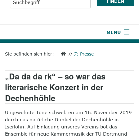
MENU
1
Start
Sie befinden sich hier:
//
7:
Presse
2
Aktuelles
„Da da da rk“ – so war das
3
Wir über uns
literarische Konzert in der
4
Unsere Leistungen
Dechenhöhle
5
Wissenswertes
Ungewohnte Töne schwebten am 16. November 2019
6
Unterstützen
durch das natürliche Dunkel der Dechenhöhle in
Iserlohn. Auf Einladung unseres Vereins bot das
7
Presse
Ensemble für neue Kammermusik der TU Dortmund