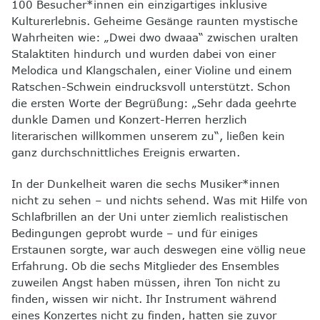
100 Besucher*innen ein einzigartiges inklusive
8
Kontakt
Kulturerlebnis. Geheime Gesänge raunten mystische
Wahrheiten wie: „Dwei dwo dwaaa“ zwischen uralten
Stalaktiten hindurch und wurden dabei von einer
Melodica und Klangschalen, einer Violine und einem
Ratschen-Schwein eindrucksvoll unterstützt. Schon
die ersten Worte der Begrüßung: „Sehr dada geehrte
dunkle Damen und Konzert-Herren herzlich
literarischen willkommen unserem zu“, ließen kein
ganz durchschnittliches Ereignis erwarten.
In der Dunkelheit waren die sechs Musiker*innen
nicht zu sehen – und nichts sehend. Was mit Hilfe von
Schlafbrillen an der Uni unter ziemlich realistischen
Bedingungen geprobt wurde – und für einiges
Erstaunen sorgte, war auch deswegen eine völlig neue
Erfahrung. Ob die sechs Mitglieder des Ensembles
zuweilen Angst haben müssen, ihren Ton nicht zu
finden, wissen wir nicht. Ihr Instrument während
eines Konzertes nicht zu finden, hatten sie zuvor