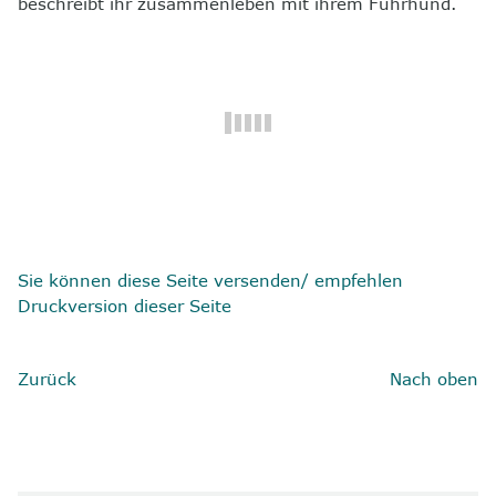
beschreibt ihr zusammenleben mit ihrem Führhund.
8
Kontakt
Sie können diese Seite versenden/ empfehlen
Druckversion dieser Seite
Zurück
Nach oben