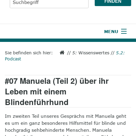
MENU
1
Start
Sie befinden sich hier:
//
5:
Wissenswertes
//
5.2:
Podcast
2
Aktuelles
3
Wir über uns
#07 Manuela (Teil 2) über ihr
4
Unsere Leistungen
Leben mit einem
Blindenführhund
5
Wissenswertes
6
Unterstützen
Im zweiten Teil unseres Gesprächs mit Manuela geht
es um ein ganz besonderes Hilfsmittel für blinde und
7
Presse
hochgradig sehbehinderte Menschen. Manuela