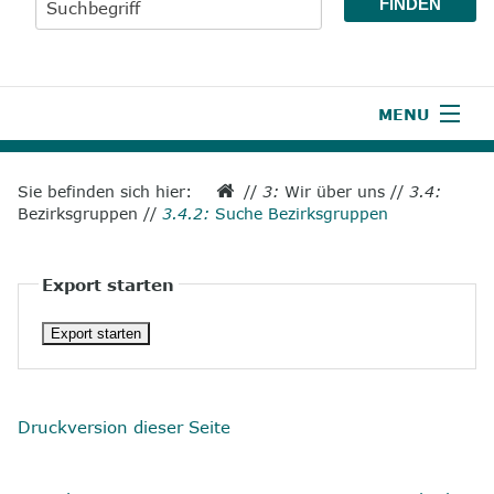
MENU
1
Start
Sie befinden sich hier:
//
3:
Wir über uns
//
3.4:
Bezirksgruppen
//
3.4.2:
Suche Bezirksgruppen
2
Aktuelles
3
Wir über uns
Export starten
4
Unsere Leistungen
5
Wissenswertes
6
Unterstützen
Druckversion dieser Seite
7
Presse