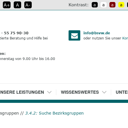
Kontrast:
A+
A
A-
a
a
a
a
:
 - 55 75 90-30
info@bsvw.de
izierte Beratung und Hilfe bei
oder nutzen Sie unser
Kon
en:
nnerstag von 9.00 Uhr bis 16.00
NSERE LEISTUNGEN
5
WISSENSWERTES
6
UNTE
ksgruppen
//
3.4.2:
Suche Bezirksgruppen