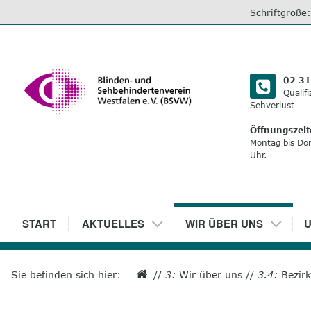
direkt
Schriftgröße
zum
Inhalt
02 31
Qualif
Sehverlust
Öffnungszeit
Montag bis Do
Uhr.
1
START
2
AKTUELLES
3
WIR ÜBER UNS
4
U
Sie befinden sich hier:
//
3:
Wir über uns
//
3.4:
Bezir