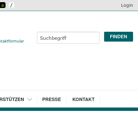
/
a
Login
taktformular
RSTÜTZEN
7
PRESSE
8
KONTAKT