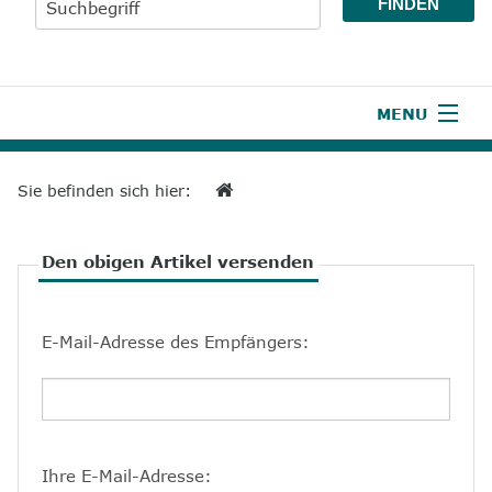
MENU
1
Start
Sie befinden sich hier:
2
Aktuelles
Den obigen Artikel versenden
3
Wir über uns
4
Unsere Leistungen
E-Mail-Adresse des Empfängers:
5
Wissenswertes
6
Unterstützen
7
Presse
Ihre E-Mail-Adresse: